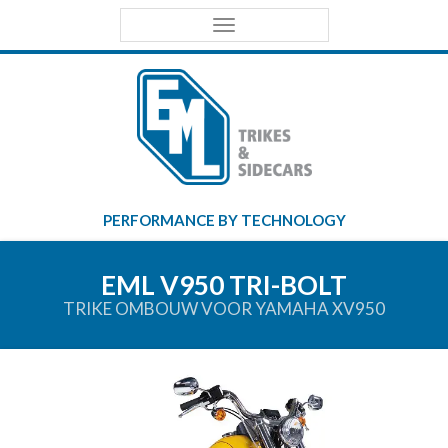
Primary
EML
Menu
Trikes &
Sidecars
PERFORMANCE BY TECHNOLOGY
EML V950 TRI-BOLT
TRIKE OMBOUW VOOR YAMAHA XV950