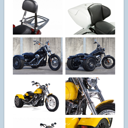
Sissybar
Topcase
V96 103 Street-
V96 103 Street
Bob
Bob
V96 Dyna
V96 Dyna