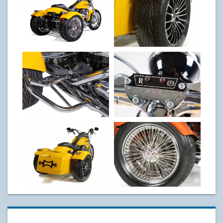
V96 Dyna
V96 Dyna Wheel
V96 Footwing
V96 Indicators
Chrome
V96 Trunck
V96 Wire Wheel