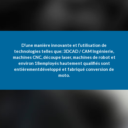
D’une manière innovante
et l’utilisation de
technologies telles que
:
3D
CAD /
CAM
Ingénierie,
machines
CNC
, découpe laser,
machines
de robot
et
environ 18
employés hautement qualifiés
sont
entièrement
développé et fabriqué
conversion
de
moto.