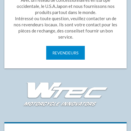
Avec
un réseau de concessionnaires
en Europe
occidentale,
le
U.S.A.
Japon
et nous fournissons
nos
produits partout dans
le
monde
.
Intéressé ou
toute
question,
veuillez contacter
un de
nos
revendeurs locaux
.
Ils sont votre
contact pour les
pièces de rechange
, des conseils
et fournir un
bon
service.
REVENDEURS