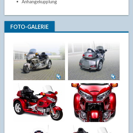
Anhangekupplung
FOTO-GALERIE
EML Martinique
EML Martinique
GLS1800
GLS1800