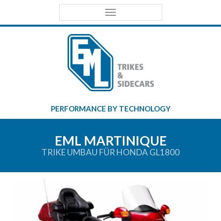
Primary
EML
Menu
Trikes &
Sidecars
PERFORMANCE BY TECHNOLOGY
EML MARTINIQUE
TRIKE UMBAU FÜR HONDA GL1800